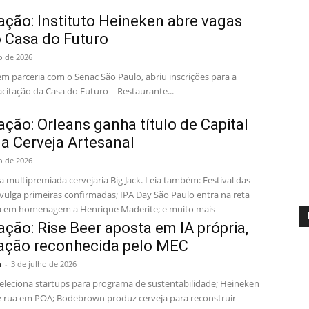
ção: Instituto Heineken abre vagas
o Casa do Futuro
o de 2026
em parceria com o Senac São Paulo, abriu inscrições para a
citação da Casa do Futuro – Restaurante...
ão: Orleans ganha título de Capital
a Cerveja Artesanal
o de 2026
a multipremiada cervejaria Big Jack. Leia também: Festival das
divulga primeiras confirmadas; IPA Day São Paulo entra na reta
veja em homenagem a Henrique Maderite; e muito mais
ão: Rise Beer aposta em IA própria,
icação reconhecida pelo MEC
a
-
3 de julho de 2026
leciona startups para programa de sustentabilidade; Heineken
e rua em POA; Bodebrown produz cerveja para reconstruir