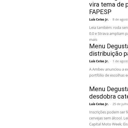
vira tema de
FAPESP
Luís Celso Jr.
-
8 de agos
Leia também: roda sen
0.0 e Strava ampliam p
mais
Menu Degusta
distribuição p
Luís Celso Jr.
-
1 de agos
A Ambev anunciou a ex
portfólio de escolhas e
Menu Degusta
desdobra cat
Luís Celso Jr.
-
25 de julh
Inscrições podem ser fe
cervejas sem álcool. L
Capital Moto Week; Eis