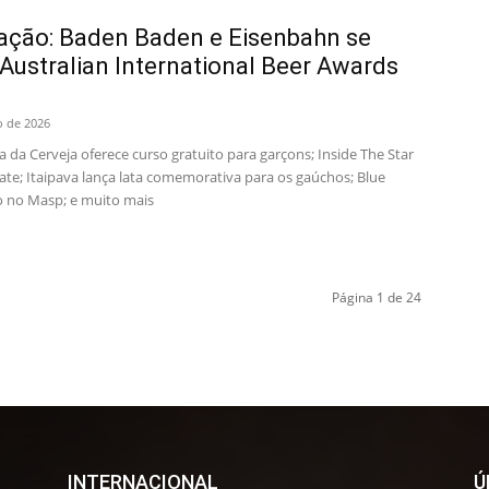
ção: Baden Baden e Eisenbahn se
ustralian International Beer Awards
o de 2026
da Cerveja oferece curso gratuito para garçons; Inside The Star
te; Itaipava lança lata comemorativa para os gaúchos; Blue
no Masp; e muito mais
Página 1 de 24
INTERNACIONAL
Ú