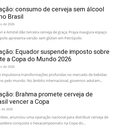
s
ção: consumo de cerveja sem álcool
no Brasil
ho de 2026
 e Amstel dão terceira cerveja de graça; Praya inaugura espaço
polis apresenta versão sem glúten em Petrópolis
ção: Equador suspende imposto sobre
nte a Copa do Mundo 2026
ho de 2026
 impulsiona transformações profundas no mercado de bebidas
umo pelo mundo. No âmbito internacional, governos adotam...
ção: Brahma promete cerveja de
asil vencer a Copa
o de 2026
bev, anunciou uma operação nacional para distribuir cerveja de
rasileira conquiste o hexacampeonato na Copa do...