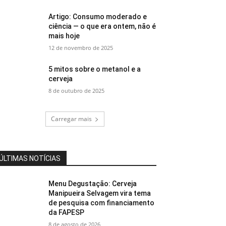
Artigo: Consumo moderado e
ciência — o que era ontem, não é
mais hoje
12 de novembro de 2025
5 mitos sobre o metanol e a
cerveja
8 de outubro de 2025
Carregar mais
ÚLTIMAS NOTÍCIAS
Menu Degustação: Cerveja
Manipueira Selvagem vira tema
de pesquisa com financiamento
da FAPESP
8 de agosto de 2026