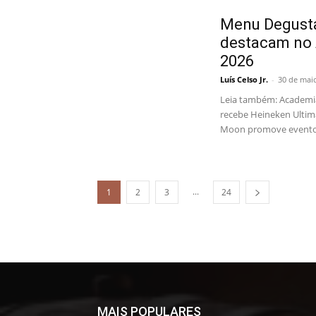
Menu Degusta
destacam no A
2026
Luís Celso Jr.
-
30 de mai
Leia também: Academia 
recebe Heineken Ultima
Moon promove evento 
...
1
2
3
24
MAIS POPULARES