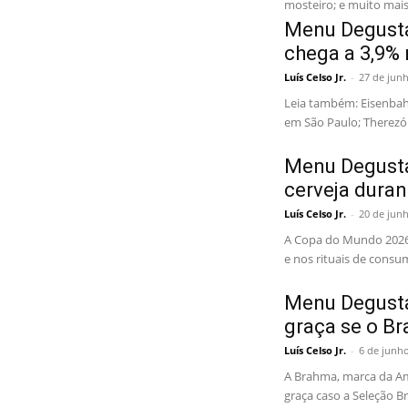
mosteiro; e muito mai
Menu Degusta
chega a 3,9% 
Luís Celso Jr.
-
27 de jun
Leia também: Eisenbahn
em São Paulo; Therezó
Menu Degusta
cerveja dura
Luís Celso Jr.
-
20 de jun
A Copa do Mundo 2026
e nos rituais de cons
Menu Degusta
graça se o Br
Luís Celso Jr.
-
6 de junh
A Brahma, marca da Am
graça caso a Seleção B