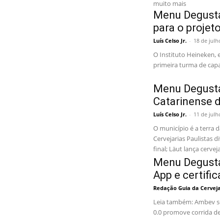
muito mais
Menu Degusta
para o projet
Luís Celso Jr.
-
18 de julh
O Instituto Heineken, 
primeira turma de capa
Menu Degustaç
Catarinense d
Luís Celso Jr.
-
11 de julh
O município é a terra d
Cervejarias Paulistas 
final; Läut lança cer
Menu Degustaç
App e certif
Redação Guia da Cervej
Leia também: Ambev se
0.0 promove corrida d