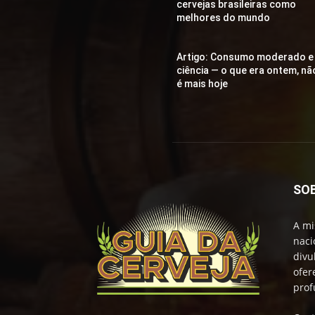
cervejas brasileiras como
melhores do mundo
Artigo: Consumo moderado e
ciência — o que era ontem, nã
é mais hoje
SO
A mi
naci
divu
ofer
prof