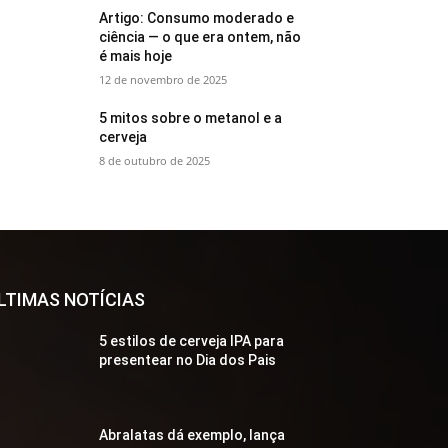
Artigo: Consumo moderado e
ciência — o que era ontem, não
é mais hoje
12 de novembro de 2025
5 mitos sobre o metanol e a
cerveja
8 de outubro de 2025
LTIMAS NOTÍCIAS
5 estilos de cerveja IPA para
presentear no Dia dos Pais
Abralatas dá exemplo, lança