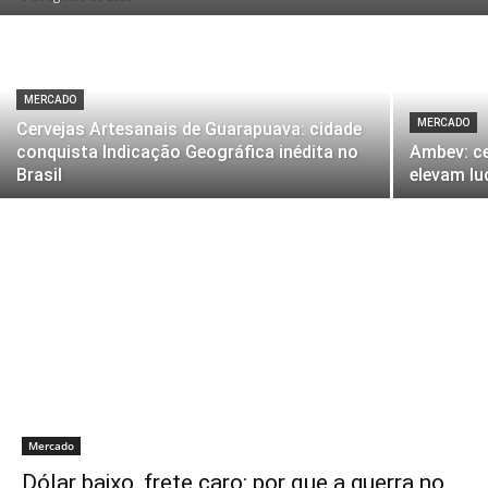
MERCADO
MERCADO
Cervejas Artesanais de Guarapuava: cidade
conquista Indicação Geográfica inédita no
Ambev: c
Brasil
elevam lu
Mercado
Dólar baixo, frete caro: por que a guerra no