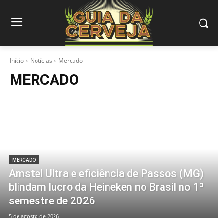
Início
Notícias
Mercado
MERCADO
MERCADO
Amstel Ultra e eficiência de Passos (MG)
blindam lucro da Heineken no Brasil no 1º
semestre de 2026
5 de agosto de 2026