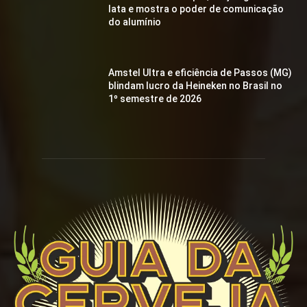
lata e mostra o poder de comunicação
do alumínio
Amstel Ultra e eficiência de Passos (MG)
blindam lucro da Heineken no Brasil no
1º semestre de 2026