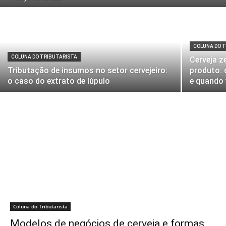
COLUNA DO 
COLUNA DO TRIBUTARISTA
Cerveja z
Tributação de insumos no setor cervejeiro:
produto:
o caso do extrato de lúpulo
e quando 
Coluna do Tributarista
Modelos de negócios de cerveja e formas