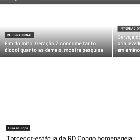
INTERNACIO
INTERNACIONAL
Cerveja c
Fim do mito: Geração Z consome tanto
cria leve
álcool quanto as demais, mostra pesquisa
em amino
Guia na Copa
Torcedor-estátua da RD Congo homenageia