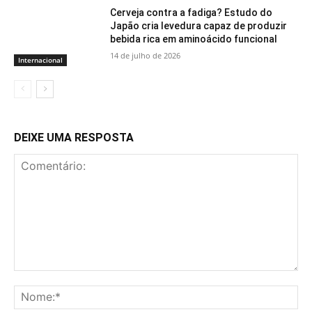
Cerveja contra a fadiga? Estudo do
Japão cria levedura capaz de produzir
bebida rica em aminoácido funcional
14 de julho de 2026
Internacional
DEIXE UMA RESPOSTA
Comentário:
No