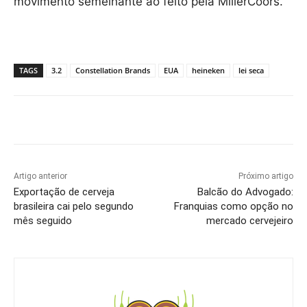
movimento semelhante ao feito pela MillerCoors.
TAGS
3.2
Constellation Brands
EUA
heineken
lei seca
Artigo anterior
Próximo artigo
Exportação de cerveja
Balcão do Advogado:
brasileira cai pelo segundo
Franquias como opção no
mês seguido
mercado cervejeiro