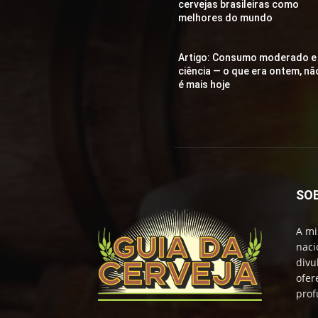
cervejas brasileiras como
melhores do mundo
Artigo: Consumo moderado e
ciência — o que era ontem, nã
é mais hoje
SO
A mi
naci
divu
ofer
prof