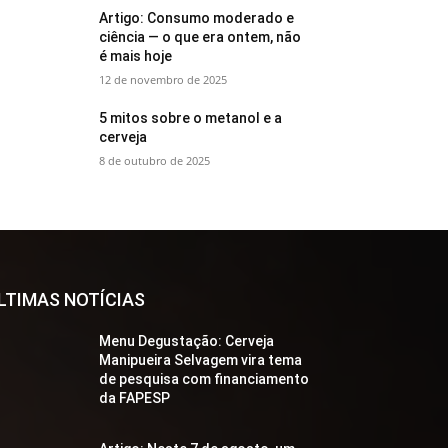
Artigo: Consumo moderado e
ciência — o que era ontem, não
é mais hoje
12 de novembro de 2025
5 mitos sobre o metanol e a
cerveja
8 de outubro de 2025
LTIMAS NOTÍCIAS
Menu Degustação: Cerveja
Manipueira Selvagem vira tema
de pesquisa com financiamento
da FAPESP