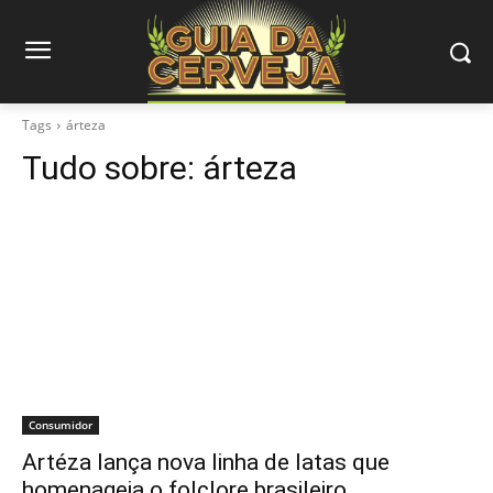
Tags
árteza
Tudo sobre:
árteza
Consumidor
Artéza lança nova linha de latas que
homenageia o folclore brasileiro