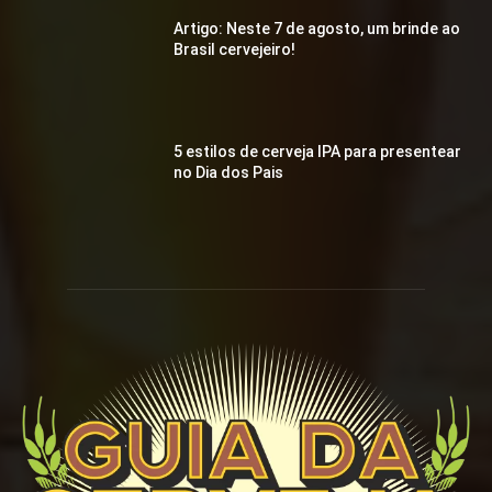
Artigo: Neste 7 de agosto, um brinde ao
Brasil cervejeiro!
5 estilos de cerveja IPA para presentear
no Dia dos Pais