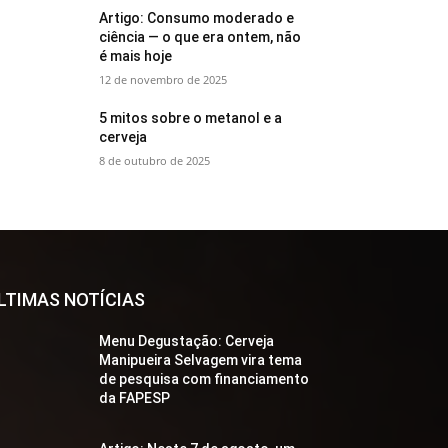
Artigo: Consumo moderado e
ciência — o que era ontem, não
é mais hoje
12 de novembro de 2025
5 mitos sobre o metanol e a
cerveja
8 de outubro de 2025
LTIMAS NOTÍCIAS
Menu Degustação: Cerveja
Manipueira Selvagem vira tema
de pesquisa com financiamento
da FAPESP