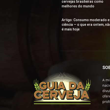
cervejas brasileiras como
melhores do mundo
Artigo: Consumo moderado e
ciência — o que era ontem, nã
é mais hoje
SO
A mi
naci
divu
ofer
prof