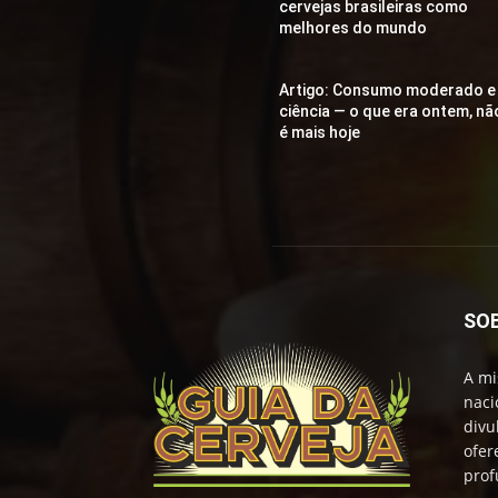
cervejas brasileiras como
melhores do mundo
Artigo: Consumo moderado e
ciência — o que era ontem, nã
é mais hoje
SO
A mi
naci
divu
ofer
prof