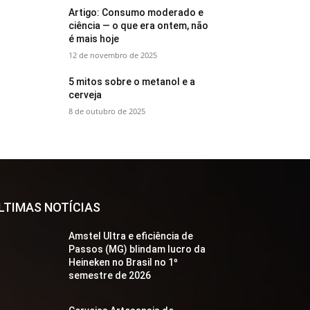
Artigo: Consumo moderado e
ciência — o que era ontem, não
é mais hoje
12 de novembro de 2025
5 mitos sobre o metanol e a
cerveja
8 de outubro de 2025
LTIMAS NOTÍCIAS
Amstel Ultra e eficiência de
Passos (MG) blindam lucro da
Heineken no Brasil no 1º
semestre de 2026