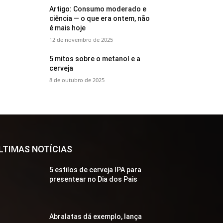
Artigo: Consumo moderado e
ciência — o que era ontem, não
é mais hoje
12 de novembro de 2025
5 mitos sobre o metanol e a
cerveja
8 de outubro de 2025
LTIMAS NOTÍCIAS
5 estilos de cerveja IPA para
presentear no Dia dos Pais
Abralatas dá exemplo, lança