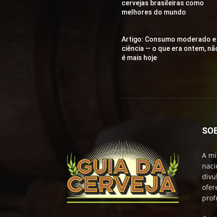
cervejas brasileiras como
melhores do mundo
Artigo: Consumo moderado e
ciência — o que era ontem, nã
é mais hoje
SO
A mi
naci
divu
ofer
prof