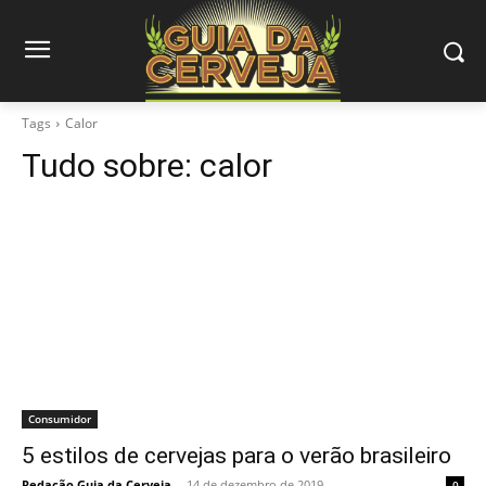
Tags
Calor
Tudo sobre:
calor
Consumidor
5 estilos de cervejas para o verão brasileiro
Redação Guia da Cerveja
-
14 de dezembro de 2019
0