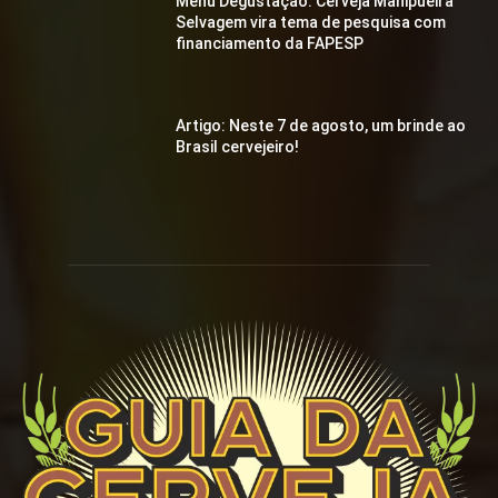
Menu Degustação: Cerveja Manipueira
Selvagem vira tema de pesquisa com
financiamento da FAPESP
Artigo: Neste 7 de agosto, um brinde ao
Brasil cervejeiro!