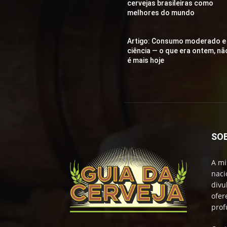
cervejas brasileiras como
melhores do mundo
Artigo: Consumo moderado e
ciência — o que era ontem, nã
é mais hoje
SO
A mi
naci
divu
ofer
prof