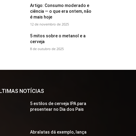
Artigo: Consumo moderado e
ciência — o que era ontem, não
é mais hoje
12 de novembro de 2025
5 mitos sobre o metanol e a
cerveja
8 de outubro de 2025
LTIMAS NOTÍCIAS
5 estilos de cerveja IPA para
presentear no Dia dos Pais
Abralatas dá exemplo, lança