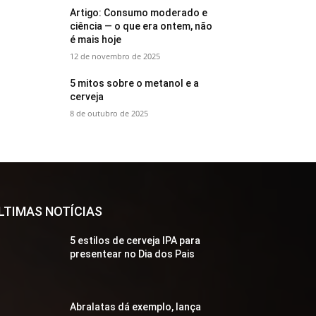
Artigo: Consumo moderado e
ciência — o que era ontem, não
é mais hoje
12 de novembro de 2025
5 mitos sobre o metanol e a
cerveja
8 de outubro de 2025
LTIMAS NOTÍCIAS
5 estilos de cerveja IPA para
presentear no Dia dos Pais
Abralatas dá exemplo, lança