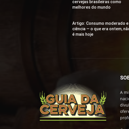
cervejas brasileiras como
melhores do mundo
Artigo: Consumo moderado e
ciência — o que era ontem, nã
é mais hoje
SO
A mi
naci
divu
ofer
prof