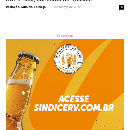
Redação Guia da Cerveja
-
18 de março de 2022
0
- Publicidade -