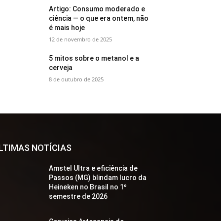
Artigo: Consumo moderado e
ciência — o que era ontem, não
é mais hoje
12 de novembro de 2025
5 mitos sobre o metanol e a
cerveja
8 de outubro de 2025
LTIMAS NOTÍCIAS
Amstel Ultra e eficiência de
Passos (MG) blindam lucro da
Heineken no Brasil no 1º
semestre de 2026