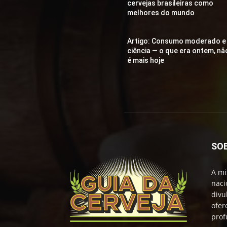
cervejas brasileiras como
melhores do mundo
Artigo: Consumo moderado e
ciência — o que era ontem, nã
é mais hoje
SO
A mi
naci
divu
ofer
prof