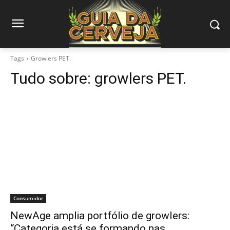
Tags
Growlers PET.
Tudo sobre:
growlers PET.
Consumidor
NewAge amplia portfólio de growlers:
“Categoria está se formando nas