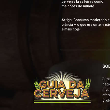
cervejas brasileiras como
melhores do mundo
Artigo: Consumo moderado e
ciência — o que era ontem, nã
é mais hoje
SO
A mi
naci
divu
ofer
prof