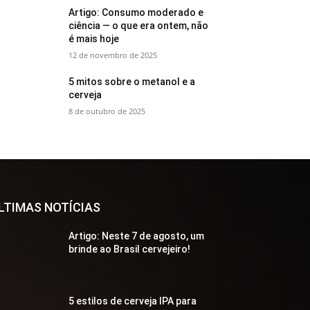
Artigo: Consumo moderado e
ciência — o que era ontem, não
é mais hoje
12 de novembro de 2025
5 mitos sobre o metanol e a
cerveja
8 de outubro de 2025
LTIMAS NOTÍCIAS
Artigo: Neste 7 de agosto, um
brinde ao Brasil cervejeiro!
5 estilos de cerveja IPA para