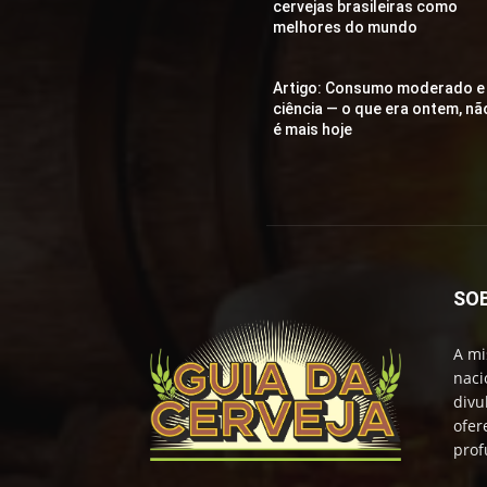
cervejas brasileiras como
melhores do mundo
Artigo: Consumo moderado e
ciência — o que era ontem, nã
é mais hoje
SO
A mi
naci
divu
ofer
prof