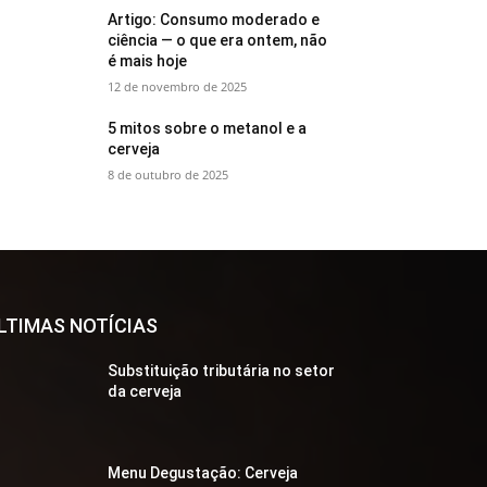
Artigo: Consumo moderado e
ciência — o que era ontem, não
é mais hoje
12 de novembro de 2025
5 mitos sobre o metanol e a
cerveja
8 de outubro de 2025
LTIMAS NOTÍCIAS
Substituição tributária no setor
da cerveja
Menu Degustação: Cerveja