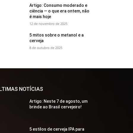
Artigo: Consumo moderado e
ciência — o que era ontem, não
é mais hoje
12 de novembro de 2025
5 mitos sobre o metanol e a
cerveja
8 de outubro de 2025
LTIMAS NOTÍCIAS
Artigo: Neste 7 de agosto, um
brinde ao Brasil cervejeiro!
5 estilos de cerveja IPA para