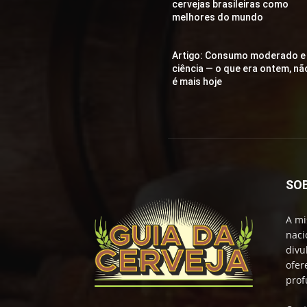
cervejas brasileiras como
melhores do mundo
Artigo: Consumo moderado e
ciência — o que era ontem, nã
é mais hoje
SO
A mi
naci
divu
ofer
prof