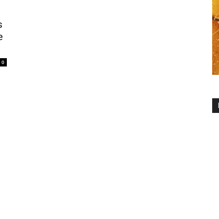
s
e
0