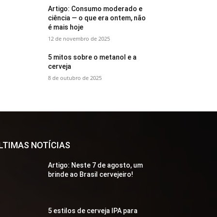
Artigo: Consumo moderado e
ciência — o que era ontem, não
é mais hoje
12 de novembro de 2025
5 mitos sobre o metanol e a
cerveja
8 de outubro de 2025
LTIMAS NOTÍCIAS
Artigo: Neste 7 de agosto, um
brinde ao Brasil cervejeiro!
5 estilos de cerveja IPA para