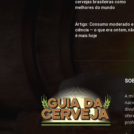
cervejas brasileiras como
melhores do mundo
Artigo: Consumo moderado e
ciência — o que era ontem, nã
é mais hoje
SO
A mi
naci
divu
ofer
prof