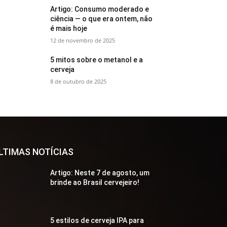
Artigo: Consumo moderado e
ciência — o que era ontem, não
é mais hoje
12 de novembro de 2025
5 mitos sobre o metanol e a
cerveja
8 de outubro de 2025
LTIMAS NOTÍCIAS
Artigo: Neste 7 de agosto, um
brinde ao Brasil cervejeiro!
5 estilos de cerveja IPA para