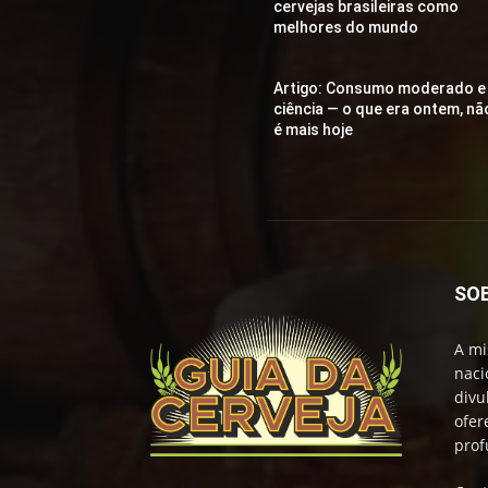
cervejas brasileiras como
melhores do mundo
Artigo: Consumo moderado e
ciência — o que era ontem, nã
é mais hoje
SO
A mi
naci
divu
ofer
prof