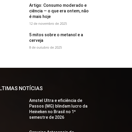
Artigo: Consumo moderado e
ciência — o que era ontem, não
é mais hoje
12 de novembro de 2025
5 mitos sobre o metanol e a
cerveja
8 de outubro de 2025
LTIMAS NOTÍCIAS
Amstel Ultra e eficiência de
Passos (MG) blindam lucro da
Heineken no Brasil no 1º
semestre de 2026