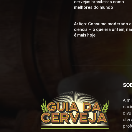
cervejas brasileiras como
melhores do mundo
Artigo: Consumo moderado e
ciência — o que era ontem, nã
é mais hoje
SO
A mi
naci
divu
ofer
prof