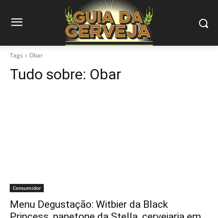
Tags
Obar
Tudo sobre:
Obar
Consumidor
Menu Degustação: Witbier da Black
Princess, panetone da Stella, cervejaria em