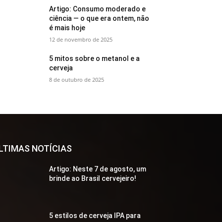
Artigo: Consumo moderado e
ciência — o que era ontem, não
é mais hoje
12 de novembro de 2025
5 mitos sobre o metanol e a
cerveja
8 de outubro de 2025
LTIMAS NOTÍCIAS
Artigo: Neste 7 de agosto, um
brinde ao Brasil cervejeiro!
5 estilos de cerveja IPA para