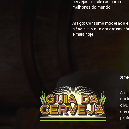
cervejas brasileiras como
melhores do mundo
Artigo: Consumo moderado e
ciência — o que era ontem, nã
é mais hoje
SO
A mi
naci
divu
ofer
prof