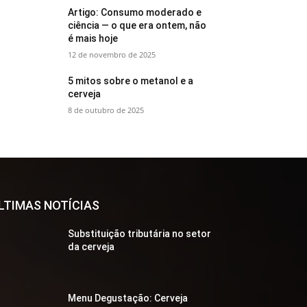
Artigo: Consumo moderado e
ciência — o que era ontem, não
é mais hoje
12 de novembro de 2025
5 mitos sobre o metanol e a
cerveja
8 de outubro de 2025
LTIMAS NOTÍCIAS
Substituição tributária no setor
da cerveja
Menu Degustação: Cerveja