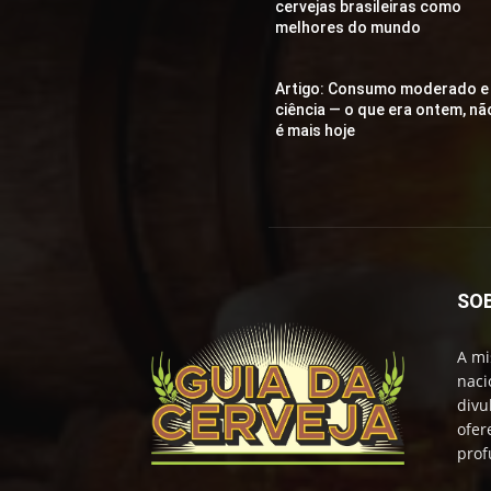
cervejas brasileiras como
melhores do mundo
Artigo: Consumo moderado e
ciência — o que era ontem, nã
é mais hoje
SO
A mi
naci
divu
ofer
prof