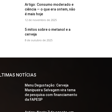
Artigo: Consumo moderado e
ciência — o que era ontem, não
é mais hoje
12 de novembro de 2025
5 mitos sobre o metanol e a
cerveja
8 de outubro de 2025
LTIMAS NOTÍCIAS
Menu Degustação: Cerveja
Manipueira Selvagem vira tema
de pesquisa com financiamento
da FAPESP