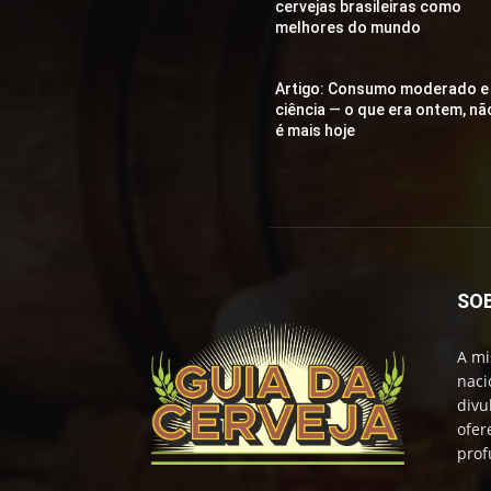
cervejas brasileiras como
melhores do mundo
Artigo: Consumo moderado e
ciência — o que era ontem, nã
é mais hoje
SO
A mi
naci
divu
ofer
prof