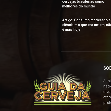
cervejas brasileiras como
melhores do mundo
Artigo: Consumo moderado e
ciência — o que era ontem, nã
é mais hoje
SO
A mi
naci
divu
ofer
prof