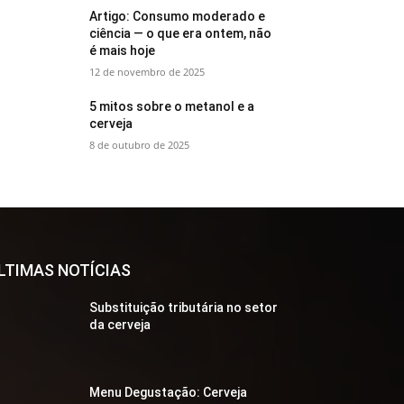
Artigo: Consumo moderado e
ciência — o que era ontem, não
é mais hoje
12 de novembro de 2025
5 mitos sobre o metanol e a
cerveja
8 de outubro de 2025
LTIMAS NOTÍCIAS
Substituição tributária no setor
da cerveja
Menu Degustação: Cerveja