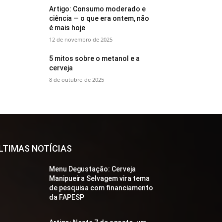
Artigo: Consumo moderado e
ciência — o que era ontem, não
é mais hoje
12 de novembro de 2025
5 mitos sobre o metanol e a
cerveja
8 de outubro de 2025
LTIMAS NOTÍCIAS
Menu Degustação: Cerveja
Manipueira Selvagem vira tema
de pesquisa com financiamento
da FAPESP