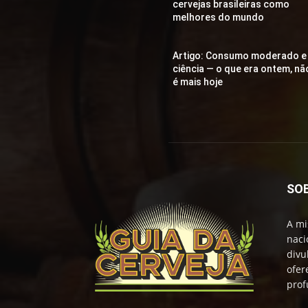
cervejas brasileiras como
melhores do mundo
Artigo: Consumo moderado e
ciência — o que era ontem, nã
é mais hoje
SO
A mi
naci
divu
ofer
prof