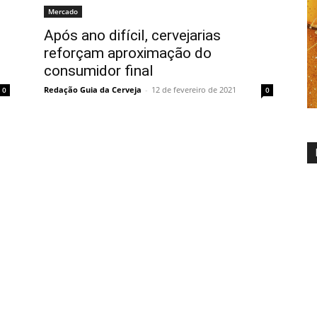
Mercado
Após ano difícil, cervejarias
reforçam aproximação do
consumidor final
Redação Guia da Cerveja
-
12 de fevereiro de 2021
0
0