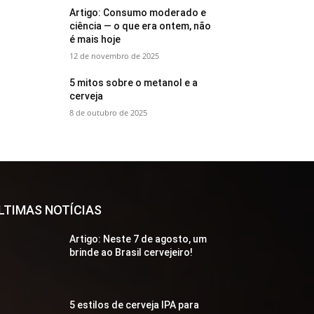
Artigo: Consumo moderado e
ciência — o que era ontem, não
é mais hoje
12 de novembro de 2025
5 mitos sobre o metanol e a
cerveja
8 de outubro de 2025
LTIMAS NOTÍCIAS
Artigo: Neste 7 de agosto, um
brinde ao Brasil cervejeiro!
5 estilos de cerveja IPA para