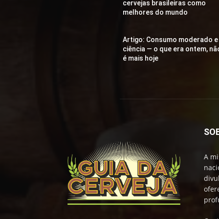
cervejas brasileiras como
melhores do mundo
Artigo: Consumo moderado e
ciência — o que era ontem, nã
é mais hoje
SO
A mi
naci
divu
ofer
prof