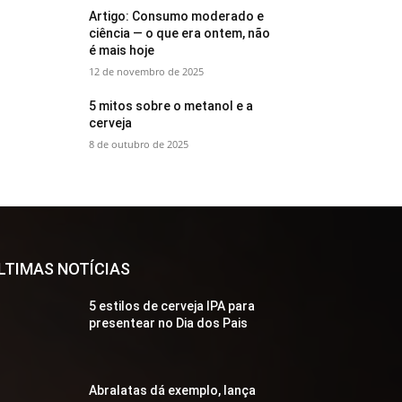
Artigo: Consumo moderado e
ciência — o que era ontem, não
é mais hoje
12 de novembro de 2025
5 mitos sobre o metanol e a
cerveja
8 de outubro de 2025
LTIMAS NOTÍCIAS
5 estilos de cerveja IPA para
presentear no Dia dos Pais
Abralatas dá exemplo, lança