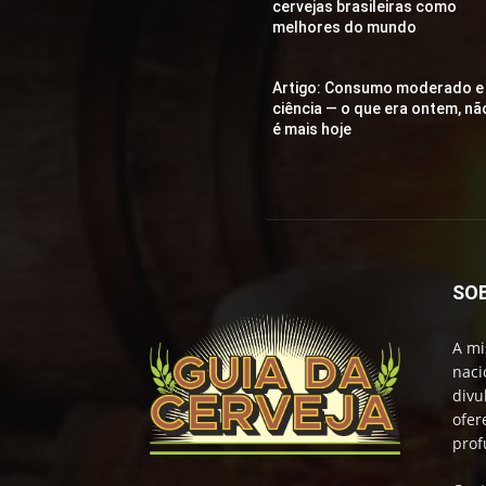
cervejas brasileiras como
melhores do mundo
Artigo: Consumo moderado e
ciência — o que era ontem, nã
é mais hoje
SO
A mi
naci
divu
ofer
prof