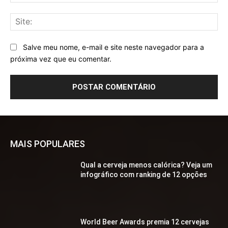
mai
Sit
Salve meu nome, e-mail e site neste navegador para a
próxima vez que eu comentar.
MAIS POPULARES
Qual a cerveja menos calórica? Veja um
infográfico com ranking de 12 opções
World Beer Awards premia 12 cervejas