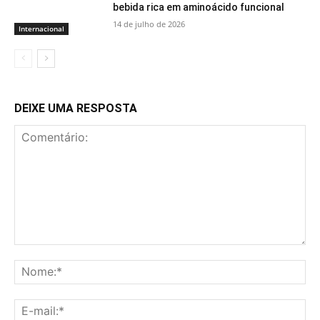
bebida rica em aminoácido funcional
14 de julho de 2026
Internacional
DEIXE UMA RESPOSTA
Comentário:
No
E-