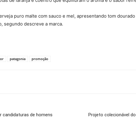
tas de laranja e coentro que equilibram o aroma e o sabor ref
erveja puro malte com sauco e mel, apresentando tom dourado 
lo, segundo descreve a marca.
or
patagonia
promoção
r candidaturas de homens
Projeto colecionável do