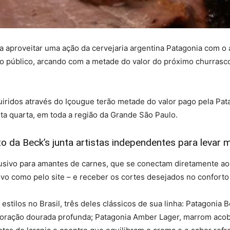
ra aproveitar uma ação da cervejaria argentina Patagonia com o a
 público, arcando com a metade do valor do próximo churrasco. A
quiridos através do Içougue terão metade do valor pago pela Pat
ta quarta, em toda a região da Grande São Paulo.
 da Beck’s junta artistas independentes para levar 
sivo para amantes de carnes, que se conectam diretamente ao
ativo como pelo site – e receber os cortes desejados no conforto
 estilos no Brasil, três deles clássicos de sua linha: Patagoni
oloração dourada profunda; Patagonia Amber Lager, marrom acob