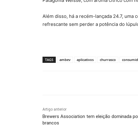
Patagonia Weisse, com aroma cítrico com no
Além disso, há a recém-lançada 24.7, uma c
refrescante sem perder a potência do lúpu
TAGS
ambev
aplicativos
churrasco
consumid
Compartilhado
Artigo anterior
Brewers Association tem eleição dominada po
brancos