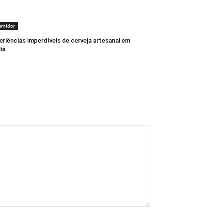
umidor
eriências imperdíveis de cerveja artesanal em
lia