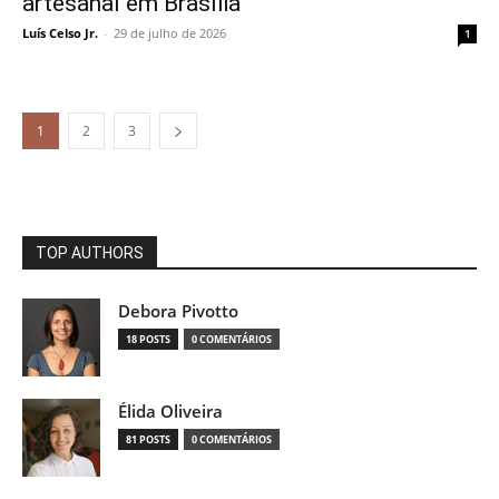
artesanal em Brasília
Luís Celso Jr.
-
29 de julho de 2026
1
1
2
3
TOP AUTHORS
Debora Pivotto
18 POSTS
0 COMENTÁRIOS
Élida Oliveira
81 POSTS
0 COMENTÁRIOS