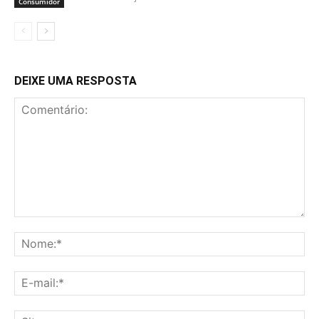
Consumidor
DEIXE UMA RESPOSTA
Comentário:
No
E-
mai
Sit