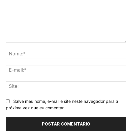
Comentário:
No
E-
mai
Sit
Salve meu nome, e-mail e site neste navegador para a
próxima vez que eu comentar.