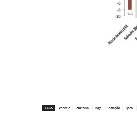
TAGS
cerveja
curitiba
ibge
inflação
ipca
Compartilhado