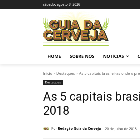
sábado, agosto 8, 2026
HOME
SOBRE NÓS
NOTÍCIAS
Início
Destaques
As 5 capitais brasileiras onde o pr
Destaques
As 5 capitais bras
2018
Por
Redação Guia da Cerveja
20 de julho de 2018