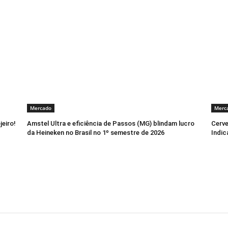
Mercado
Merc
jeiro!
Amstel Ultra e eficiência de Passos (MG) blindam lucro
Cerve
da Heineken no Brasil no 1º semestre de 2026
Indic