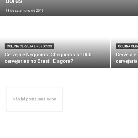
dores
11 de setembro de 2019
COLUNA CERVEJA E NEGÓCIOS
COLUNA CERV
Cerveja e Negócios: Chegamos a 1000
Cerveja e
cervejarias no Brasil. E agora?
cervejari
Não há posts para exibir