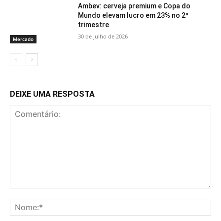
Ambev: cerveja premium e Copa do
Mundo elevam lucro em 23% no 2º
trimestre
30 de julho de 2026
Mercado
DEIXE UMA RESPOSTA
Comentário:
No