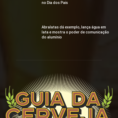
no Dia dos Pais
Abralatas dá exemplo, lança água em
lata e mostra o poder de comunicação
do alumínio