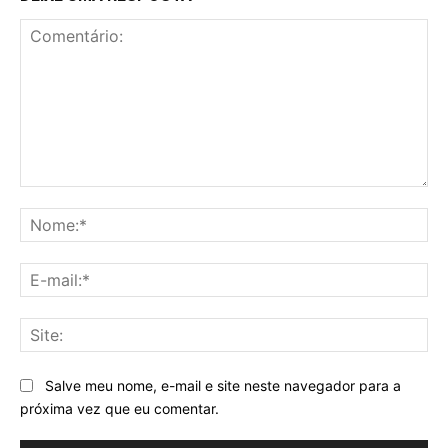
Comentário:
No
E-
mai
Sit
Salve meu nome, e-mail e site neste navegador para a
próxima vez que eu comentar.