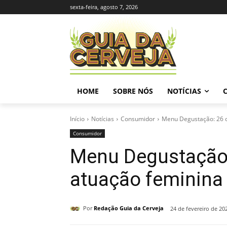
sexta-feira, agosto 7, 2026
HOME
SOBRE NÓS
NOTÍCIAS
Início
Notícias
Consumidor
Menu Degustação: 26 c
Consumidor
Menu Degustação: 
atuação feminina
Por
Redação Guia da Cerveja
24 de fevereiro de 20