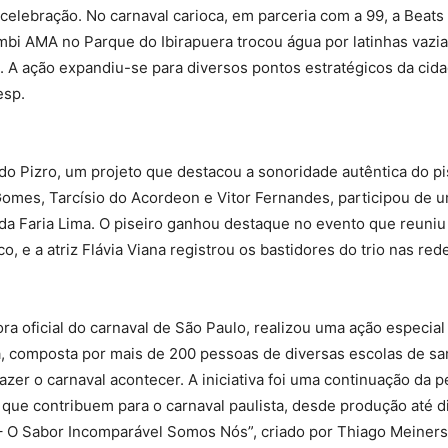
a celebração. No carnaval carioca, em parceria com a 99, a Bea
mbi AMA no Parque do Ibirapuera trocou água por latinhas vaz
 A ação expandiu-se para diversos pontos estratégicos da cidad
esp.
io do Pizro, um projeto que destacou a sonoridade autêntica do pi
omes, Tarcísio do Acordeon e Vitor Fernandes, participou de u
da Faria Lima. O piseiro ganhou destaque no evento que reuniu
o, e a atriz Flávia Viana registrou os bastidores do trio nas red
dora oficial do carnaval de São Paulo, realizou uma ação espec
la, composta por mais de 200 pessoas de diversas escolas de 
azer o carnaval acontecer. A iniciativa foi uma continuação da 
 que contribuem para o carnaval paulista, desde produção até dir
– O Sabor Incomparável Somos Nós”, criado por Thiago Meiners