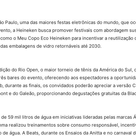
e São Paulo, uma das maiores festas eletrônicas do mundo, que 
evento, a Heineken busca promover festivais com abordagem sus
 como o Meu Copo Eco Heineken para incentivar a reutilização 
 das embalagens de vidro retornáveis até 2030.
 edição do Rio Open, o maior torneio de tênis da América do Sul,
três bares do evento, oferecendo aos espectadores a oportunid
, durante as finais, os convidados poderão apreciar a versão
t e do Galeão, proporcionando degustações gratuitas da Blac
 de 59 mil litros de água em iniciativas lideradas pelas marca
ahma realizou treinamentos sobre consumo responsável, incenti
 de água. A Beats, durante os Ensaios da Anitta e no carnaval 