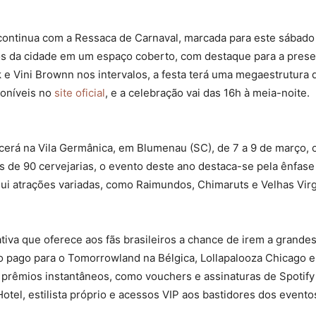
ontinua com a Ressaca de Carnaval, marcada para este sábado 
ocos da cidade em um espaço coberto, com destaque para a pres
e Vini Brownn nos intervalos, a festa terá uma megaestrutura 
poníveis no
site oficial
, e a celebração vai das 16h à meia-noite.
tecerá na Vila Germânica, em Blumenau (SC), de 7 a 9 de março,
is de 90 cervejarias, o evento deste ano destaca-se pela ênfase
ui atrações variadas, como Raimundos, Chimaruts e Velhas Vir
ativa que oferece aos fãs brasileiros a chance de irem a grand
o pago para o Tomorrowland na Bélgica, Lollapalooza Chicago e
e prêmios instantâneos, como vouchers e assinaturas de Spoti
el, estilista próprio e acessos VIP aos bastidores dos eventos