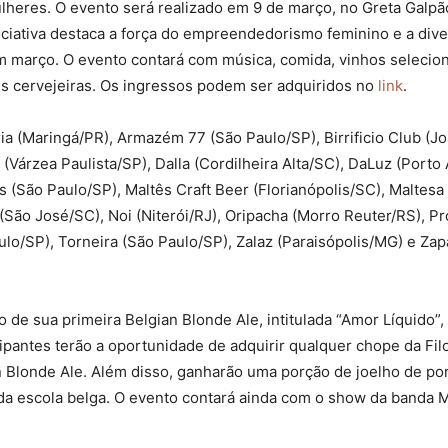
lheres. O evento será realizado em 9 de março, no Greta Galpã
niciativa destaca a força do empreendedorismo feminino e a dive
m março. O evento contará com música, comida, vinhos selecion
res cervejeiras. Os ingressos podem ser adquiridos no
link
.
ria (Maringá/PR), Armazém 77 (São Paulo/SP), Birrificio Club (
Várzea Paulista/SP), Dalla (Cordilheira Alta/SC), DaLuz (Porto
 (São Paulo/SP), Maltês Craft Beer (Florianópolis/SC), Maltesa
a (São José/SC), Noi (Niterói/RJ), Oripacha (Morro Reuter/RS), 
lo/SP), Torneira (São Paulo/SP), Zalaz (Paraisópolis/MG) e Zap
de sua primeira Belgian Blonde Ale, intitulada “Amor Líquido”, 
cipantes terão a oportunidade de adquirir qualquer chope da Filo
 Blonde Ale. Além disso, ganharão uma porção de joelho de po
s da escola belga. O evento contará ainda com o show da banda