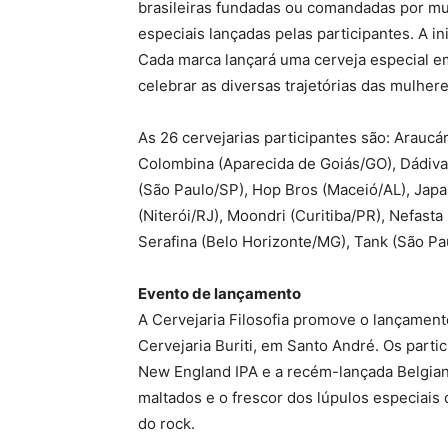
brasileiras fundadas ou comandadas por mu
especiais lançadas pelas participantes. A i
Cada marca lançará uma cerveja especial e
celebrar as diversas trajetórias das mulhe
As 26 cervejarias participantes são: Araucá
Colombina (Aparecida de Goiás/GO), Dádiva (
(São Paulo/SP), Hop Bros (Maceió/AL), Japas
(Niterói/RJ), Moondri (Curitiba/PR), Nefast
Serafina (Belo Horizonte/MG), Tank (São Pau
Evento de lançamento
A Cervejaria Filosofia promove o lançamento 
Cervejaria Buriti, em Santo André. Os parti
New England IPA e a recém-lançada Belgian
maltados e o frescor dos lúpulos especiai
do rock.