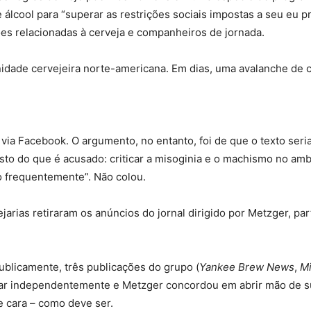
álcool para “superar as restrições sociais impostas a seu eu p
es relacionadas à cerveja e companheiros de jornada.
ade cervejeira norte-americana. Em dias, uma avalanche de crí
ar via Facebook. O argumento, no entanto, foi de que o texto se
osto do que é acusado: criticar a misoginia e o machismo no am
o frequentemente”. Não colou.
rias retiraram os anúncios do jornal dirigido por Metzger, part
publicamente, três publicações do grupo (
Yankee Brew News
,
Mi
rar independentemente e Metzger concordou em abrir mão de s
e cara – como deve ser.