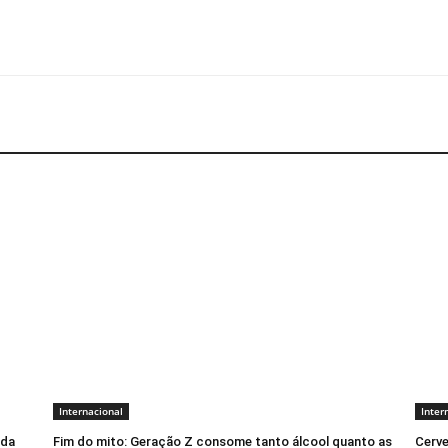
Internacional
Inter
ada
Fim do mito: Geração Z consome tanto álcool quanto as
Cerve