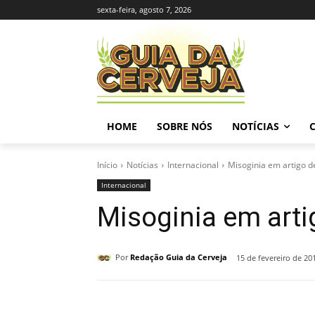
sexta-feira, agosto 7, 2026
HOME
SOBRE NÓS
NOTÍCIAS
Início
Notícias
Internacional
Misoginia em artigo d
Internacional
Misoginia em arti
Por
Redação Guia da Cerveja
15 de fevereiro de 20
Compartilhado