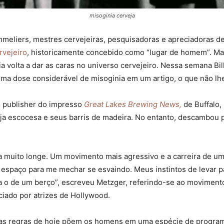
misoginia cerveja
mmeliers, mestres cervejeiras, pesquisadoras e apreciadoras d
vejeiro
, historicamente concebido como “lugar de homem”. M
ia volta a dar as caras no universo cervejeiro. Nessa semana Bi
ma dose considerável de misoginia em um artigo, o que não lhe d
lo publisher do impresso
Great Lakes Brewing News,
de Buffalo
ja escocesa e seus barris de madeira. No entanto, descambou p
a muito longe. Um movimento mais agressivo e a carreira de um
espaço para me mechar se esvaindo. Meus instintos de levar p
a o de um berço”, escreveu Metzger, referindo-se ao moviment
ciado por atrizes de Hollywood.
e “as regras de hoje põem os homens em uma espécie de progra