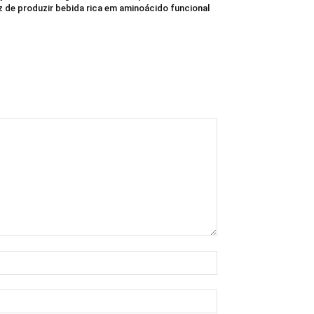
 de produzir bebida rica em aminoácido funcional
Nome:*
E-
mail:*