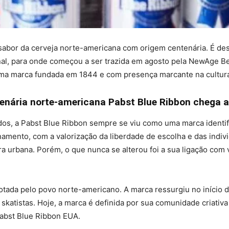
 sabor da cerveja norte-americana com origem centenária. É de
al, para onde começou a ser trazida em agosto pela NewAge Be
uma marca fundada em 1844 e com presença marcante na cultura
nária norte-americana Pabst Blue Ribbon chega a
dos, a Pabst Blue Ribbon sempre se viu como uma marca identi
namento, com a valorização da liberdade de escolha e das indi
ra urbana. Porém, o que nunca se alterou foi a sua ligação com 
dotada pelo povo norte-americano. A marca ressurgiu no início 
 a skatistas. Hoje, a marca é definida por sua comunidade criat
Pabst Blue Ribbon EUA.