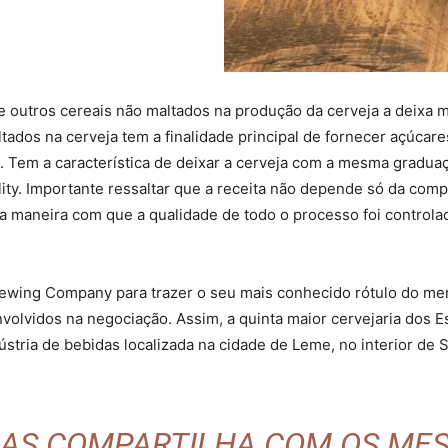
e outros cereais não maltados na produção da cerveja a deixa m
ltados na cerveja tem a finalidade principal de fornecer açúcare
. Tem a característica de deixar a cerveja com a mesma gradua
lity. Importante ressaltar que a receita não depende só da co
 da maneira com que a qualidade de todo o processo foi control
wing Company para trazer o seu mais conhecido rótulo do mer
olvidos na negociação. Assim, a quinta maior cervejaria dos E
stria de bebidas localizada na cidade de Leme, no interior de
AS COMPARTILHA COM OS ME