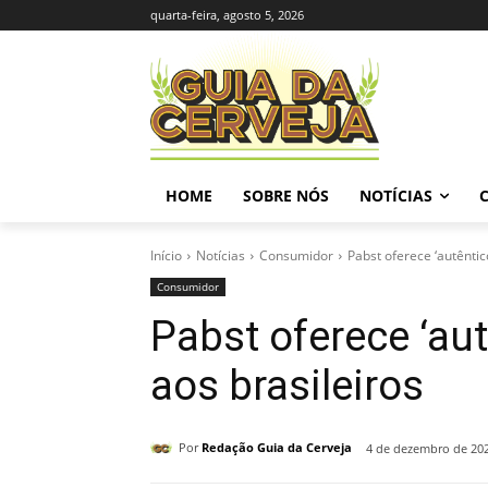
quarta-feira, agosto 5, 2026
HOME
SOBRE NÓS
NOTÍCIAS
Início
Notícias
Consumidor
Pabst oferece ‘autêntic
Consumidor
Pabst oferece ‘au
aos brasileiros
Por
Redação Guia da Cerveja
4 de dezembro de 20