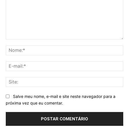
Comentário:
No
E-
mai
Sit
Salve meu nome, e-mail e site neste navegador para a
próxima vez que eu comentar.