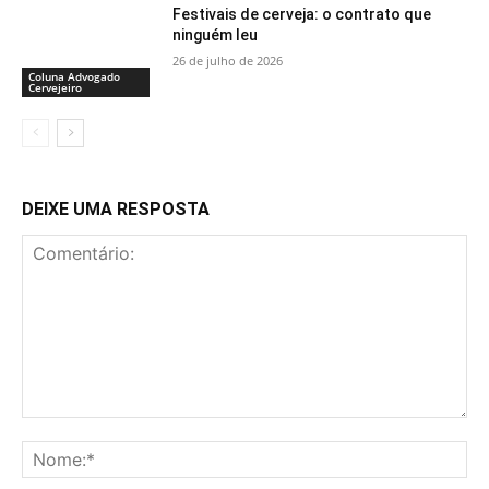
Festivais de cerveja: o contrato que
ninguém leu
26 de julho de 2026
Coluna Advogado
Cervejeiro
DEIXE UMA RESPOSTA
Comentário:
No