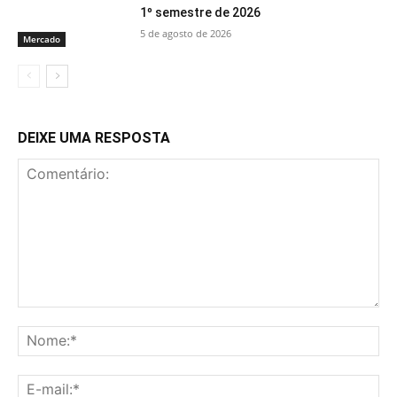
1º semestre de 2026
5 de agosto de 2026
Mercado
DEIXE UMA RESPOSTA
Comentário:
No
E-