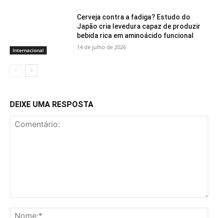
Cerveja contra a fadiga? Estudo do
Japão cria levedura capaz de produzir
bebida rica em aminoácido funcional
14 de julho de 2026
Internacional
DEIXE UMA RESPOSTA
Comentário:
No